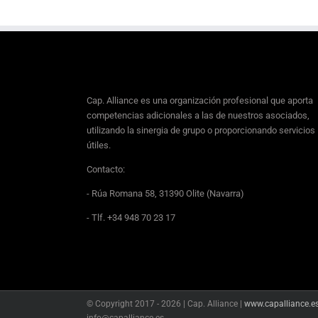
Cap. Alliance es una organización profesional que aporta
competencias adicionales a las de nuestros asociados,
utilizando la sinergia de grupo o proporcionando servicios
útiles.
Contacto:
- Rúa Romana 58, 31390 Olite (Navarra)
- Tlf. +34 948 70 23 17
© Copyright 2017 -
2026 | Cap. Alliance |
www.capalliance.e
info@capalliance.es