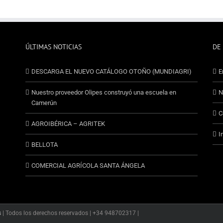
ÚLTIMAS NOTICIAS
DE
DESCARGA EL NUEVO CATÁLOGO OTOÑO (MUNDIAGRI)
E
Nuestro proveedor Olipes construyó una escuela en
N
Camerún
C
AGROIBÉRICA – AGRITEK
I
BELLOTA
COMERCIAL AGRÍCOLA SANTA ÁNGELA
s
| Todos los derechos reservados | +34 948702317 |