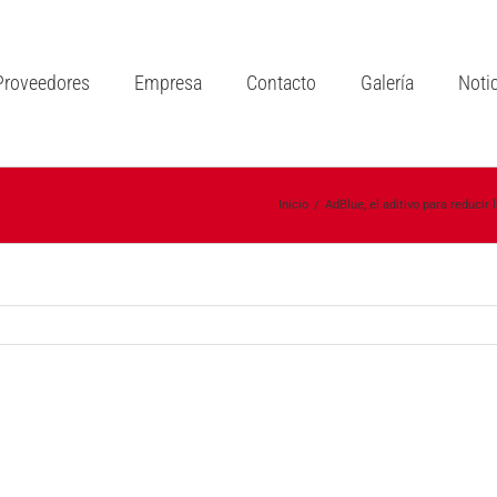
Proveedores
Empresa
Contacto
Galería
Noti
Inicio
/
AdBlue, el aditivo para reducir