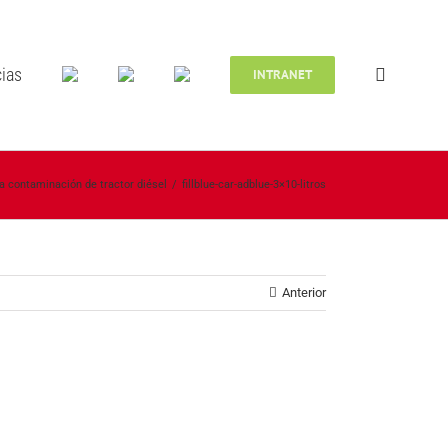
cias
INTRANET
 la contaminación de tractor diésel
/
fillblue-car-adblue-3×10-litros
Anterior