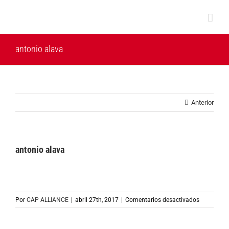
Saltar
al
contenido
antonio alava
Anterior
antonio alava
en
Por
CAP ALLIANCE
|
abril 27th, 2017
|
Comentarios desactivados
antonio
alava