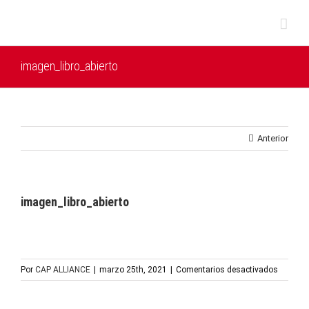
Saltar
al
contenido
imagen_libro_abierto
Anterior
imagen_libro_abierto
en
Por
CAP ALLIANCE
|
marzo 25th, 2021
|
Comentarios desactivados
imagen_l