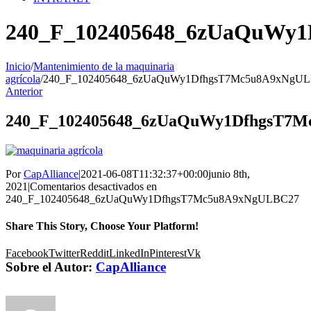
240_F_102405648_6zUaQuWy
Inicio
/
Mantenimiento de la maquinaria
agrícola
/
240_F_102405648_6zUaQuWy1DfhgsT7Mc5u8A9xNgU
Anterior
240_F_102405648_6zUaQuWy1DfhgsT7
Por
CapAlliance
|
2021-06-08T11:32:37+00:00
junio 8th,
2021
|
Comentarios desactivados
en
240_F_102405648_6zUaQuWy1DfhgsT7Mc5u8A9xNgULBC27
Share This Story, Choose Your Platform!
Facebook
Twitter
Reddit
LinkedIn
Pinterest
Vk
Sobre el Autor:
CapAlliance