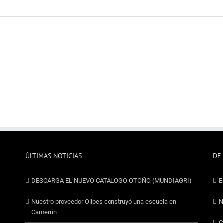
ÚLTIMAS NOTICIAS
DE
DESCARGA EL NUEVO CATÁLOGO OTOÑO (MUNDIAGRI)
E
Nuestro proveedor Olipes construyó una escuela en
N
Camerún
C