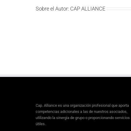
Sobre el Autor:
CAP ALLIANCE
Cap. Alliance es una organización profesional que aporta
competencias adicionales a las de nuestros asociados,
utilizando la sinergia de grupo o proporcionando servicios
útiles.