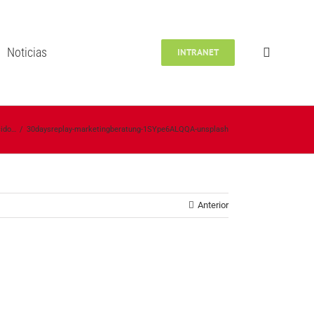
Noticias
INTRANET
cido…
/
30daysreplay-marketingberatung-1SYpe6ALQQA-unsplash
Anterior