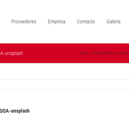
Proveedores
Empresa
Contacto
Galería
QA-unsplash
Inicio
/
Otro esfuerzo no recono
LQQA-unsplash