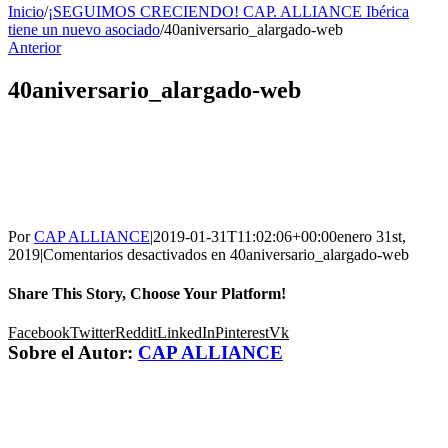
Inicio
/
¡SEGUIMOS CRECIENDO! CAP. ALLIANCE Ibérica
tiene un nuevo asociado
/
40aniversario_alargado-web
Anterior
40aniversario_alargado-web
Por
CAP ALLIANCE
|
2019-01-31T11:02:06+00:00
enero 31st,
2019
|
Comentarios desactivados
en 40aniversario_alargado-web
Share This Story, Choose Your Platform!
Facebook
Twitter
Reddit
LinkedIn
Pinterest
Vk
Sobre el Autor:
CAP ALLIANCE