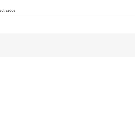
en
activados
1958166