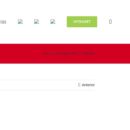
cias
INTRANET
Inicio
/
Demoagro 2019
/
1958166
Anterior