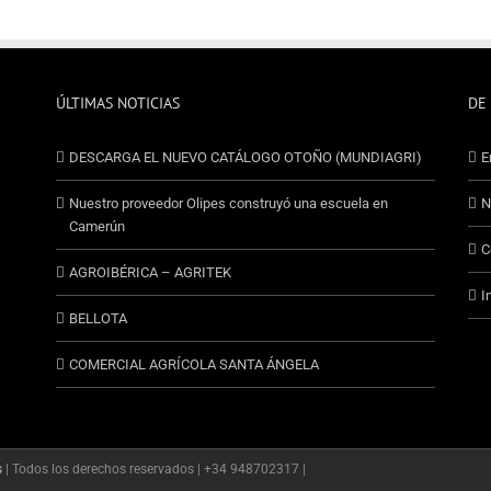
ÚLTIMAS NOTICIAS
DE
DESCARGA EL NUEVO CATÁLOGO OTOÑO (MUNDIAGRI)
E
Nuestro proveedor Olipes construyó una escuela en
N
Camerún
C
AGROIBÉRICA – AGRITEK
I
BELLOTA
COMERCIAL AGRÍCOLA SANTA ÁNGELA
s
| Todos los derechos reservados | +34 948702317 |