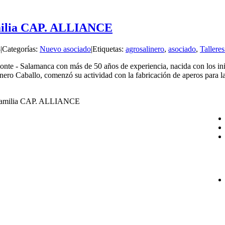
amilia CAP. ALLIANCE
8
|
Categorías:
Nuevo asociado
|
Etiquetas:
agrosalinero
,
asociado
,
Talleres
onte - Salamanca con más de 50 años de experiencia, nacida con los i
ro Caballo, comenzó su actividad con la fabricación de aperos para la 
a familia CAP. ALLIANCE