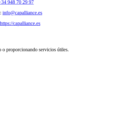
+34 948 70 29 97
l:
info@capalliance.es
https://capalliance.es
o o proporcionando servicios útiles.