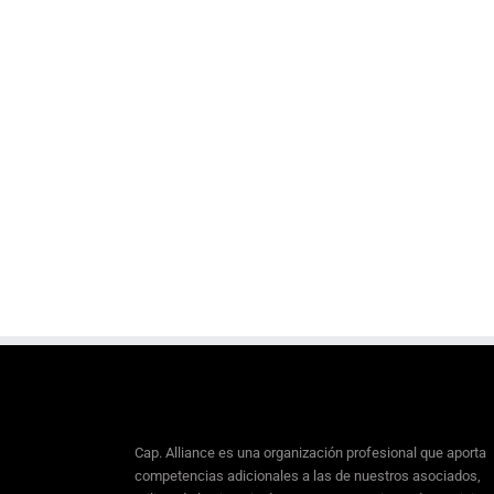
Cap. Alliance es una organización profesional que aporta
competencias adicionales a las de nuestros asociados,