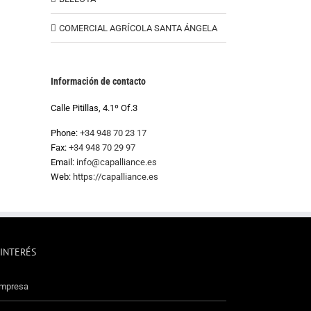
COMERCIAL AGRÍCOLA SANTA ÁNGELA
Información de contacto
Calle Pitillas, 4.1º Of.3
Phone:
+34 948 70 23 17
Fax:
+34 948 70 29 97
Email:
info@capalliance.es
Web:
https://capalliance.es
 INTERÉS
mpresa