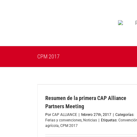
Saltar
al
contenido
CPM 2017
iance Partners
Resumen de la primera CAP Alliance
icias
Partners Meeting
Por
CAP ALLIANCE
|
febrero 27th, 2017
|
Categorías:
Ferias y convenciones
,
Noticias
|
Etiquetas:
Convenció
agrícola
,
CPM 2017