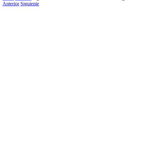
Anterior
Siguiente
Ver
imagen
más
grande