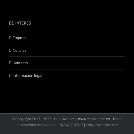
DE INTERÉS
Empresa
Noticias
Contacto
Información legal
© Copyright 2017 -
2026 | Cap. Alliance |
www.capalliance.es
| Todos
los derechos reservados | +34 948702317 | info@capalliance.es