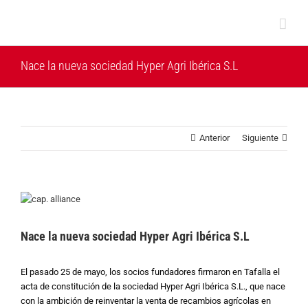
Saltar
al
contenido
Nace la nueva sociedad Hyper Agri Ibérica S.L
Anterior
Siguiente
Ver
imagen
más
Nace la nueva sociedad Hyper Agri Ibérica S.L
grande
El pasado 25 de mayo, los socios fundadores firmaron en Tafalla el
acta de constitución de la sociedad Hyper Agri Ibérica S.L., que nace
con la ambición de reinventar la venta de recambios agrícolas en