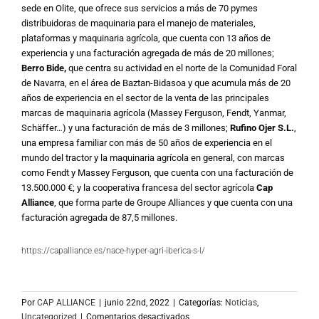
sede en Olite, que ofrece sus servicios a más de 70 pymes
distribuidoras de maquinaria para el manejo de materiales,
plataformas y maquinaria agrícola, que cuenta con 13 años de
experiencia y una facturación agregada de más de 20 millones;
Berro Bide,
que centra su actividad en el norte de la Comunidad Foral
de Navarra, en el área de Baztan-Bidasoa y que acumula más de 20
años de experiencia en el sector de la venta de las principales
marcas de maquinaria agrícola (Massey Ferguson, Fendt, Yanmar,
Schäffer…) y una facturación de más de 3 millones;
Rufino Ojer S.L.
,
una empresa familiar con más de 50 años de experiencia en el
mundo del tractor y la maquinaria agrícola en general, con marcas
como Fendt y Massey Ferguson, que cuenta con una facturación de
13.500.000 €; y la cooperativa francesa del sector agrícola
Cap
Alliance
, que forma parte de Groupe Alliances y que cuenta con una
facturación agregada de 87,5 millones.
https://capalliance.es/nace-hyper-agri-iberica-s-l/
Por
CAP ALLIANCE
|
junio 22nd, 2022
|
Categorías:
Noticias
,
en
Uncategorized
|
Comentarios desactivados