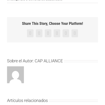
Nace
la
nueva
sociedad
Hyper
Share This Story, Choose Your Platform!
Agri
Ibérica
Facebook
Twitter
Reddit
LinkedIn
Pinterest
Vk
S.L
Sobre el Autor:
CAP ALLIANCE
Artículos relacionados